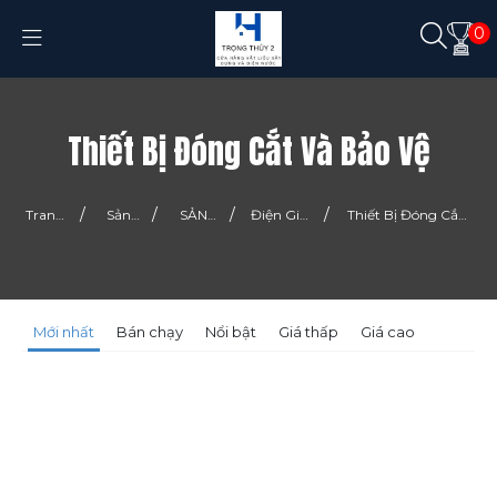
0
Thiết Bị Đóng Cắt Và Bảo Vệ
/
/
/
/
Trang
Sản
SẢN
Điện Gia
Thiết Bị Đóng Cắt
chủ
phẩm
PHẨM
Dụng
Và Bảo Vệ
Mới nhất
Bán chạy
Nổi bật
Giá thấp
Giá cao