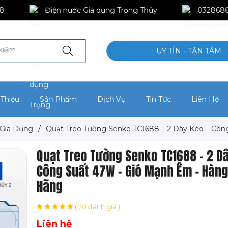
8
Điện nước Gia dụng Trọng Thủy
032868
UY TÍN - TẬN TÂM
 Thiệu
Sản Phẩm
Dịch Vụ
Tin Tức
Liên Hệ
 Gia Dụng
/
Quạt Treo Tường Senko TC1688 – 2 Dây Kéo – Cô
Quạt Treo Tường Senko TC1688 – 2 Dâ
Công Suất 47W – Gió Mạnh Êm – Hàng
Hãng
( 20 đánh giá )
Liên hệ