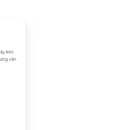
dây kéo
hưng vẫn