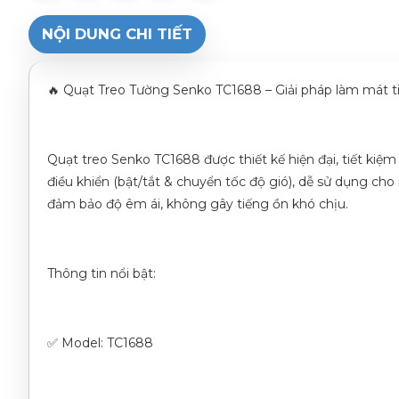
NỘI DUNG CHI TIẾT
🔥 Quạt Treo Tường Senko TC1688 – Giải pháp làm mát ti
Quạt treo Senko TC1688 được thiết kế hiện đại, tiết kiệm
điều khiển (bật/tắt & chuyển tốc độ gió), dễ sử dụng c
đảm bảo độ êm ái, không gây tiếng ồn khó chịu.
Thông tin nổi bật:
✅ Model: TC1688