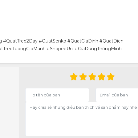
 #QuatTreo2Day #QuatSenko #QuatGiaDinh #QuatDien
atTreoTuongGioManh #ShopeeUni #GiaDungThôngMinh