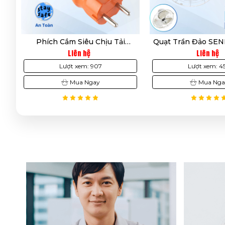
Q
Phích Cắm Siêu Chịu Tải
Quạt Trần Đảo SENK
SOPOKA 3000W - Chịu Nhiệt
Công Suất 47W, Mà
Liên hệ
Liên hệ
Tốt,Có Khả Năng Chịu Va Đập,
Tặng Đầy Đủ Phụ Ki
Lượt xem: 907
Lượt xem: 45
Chống Vỡ
Hành Chính H
Mua Ngay
Mua Ngay