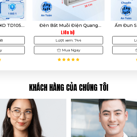
O TD105 -
Đèn Bắt Muỗi Điện Quang
Ấm Đun Si
u Trắng,
EML06L – An Toàn, Hiệu Quả
RD-AST18ST
Liên hệ
ện - Bảo
Cao, Tiết Kiệm Điện, Bảo Hành
Tự Ngắt,
8
Lượt xem: 744
Lư
ãng
12 Tháng
Hàn
Mua Ngay
KHÁCH HÀNG CỦA CHÚNG TÔI