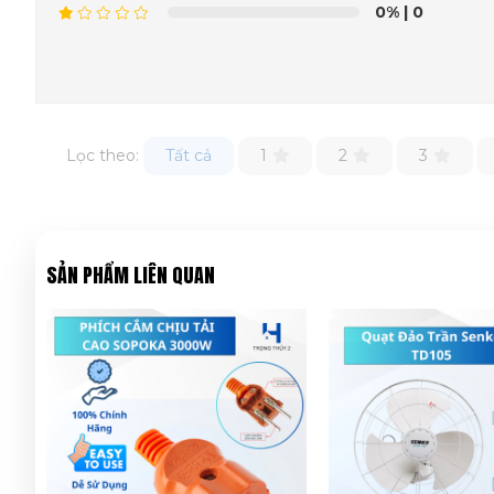
0%
| 0
Lọc theo:
Tất cả
1
2
3
SẢN PHẨM LIÊN QUAN