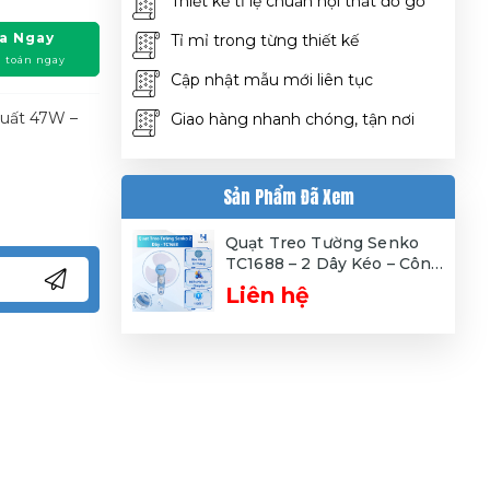
Thiết kế tỉ lệ chuẩn nội thất đồ gỗ
a Ngay
Tỉ mỉ trong từng thiết kế
 toán ngay
Cập nhật mẫu mới liên tục
Suất 47W –
Giao hàng nhanh chóng, tận nơi
Sản Phẩm Đã Xem
Quạt Treo Tường Senko
TC1688 – 2 Dây Kéo – Công
Suất 47W – Gió Mạnh Êm –
Liên hệ
Hàng Chính Hãng