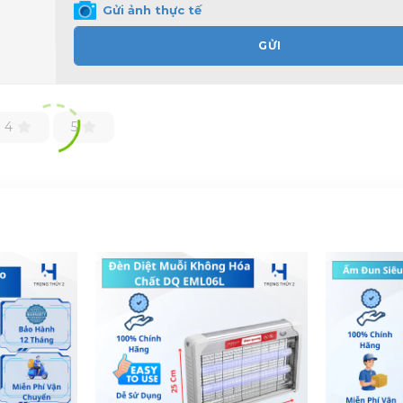
Gửi ảnh thực tế
GỬI
4
5