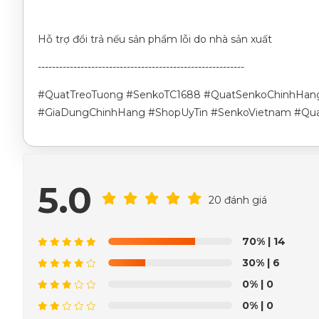
Hỗ trợ đổi trả nếu sản phẩm lỗi do nhà sản xuất
----------------------------------------------------------
#QuatTreoTuong #SenkoTC1688 #QuatSenkoChinhHang
#GiaDungChinhHang #ShopUyTin #SenkoVietnam #Qu
5.0
20 đánh giá
70%
| 14
30%
| 6
0%
| 0
0%
| 0