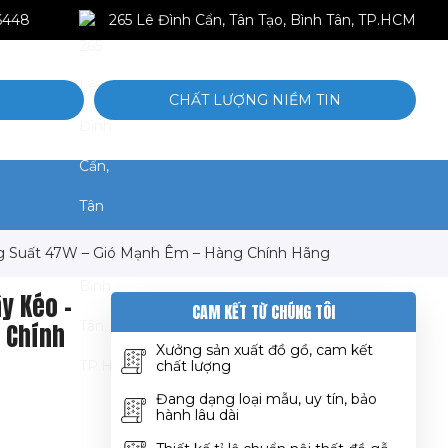
6448
265 Lê Đình Cẩn, Tân Tạo, Bình Tân, TP.HCM
CHẤT LƯỢNG NIỀM TIN
ng Suất 47W – Gió Mạnh Êm – Hàng Chính Hãng
y Kéo –
CAM KẾT TỪ CHÚNG TÔI
 Chính
Xưởng sản xuất đồ gồ, cam kết
chất lượng
Đang dạng loại mẫu, uy tín, bảo
hành lâu dài