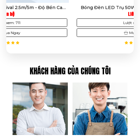
,
Bóng Đèn LED Trụ 50W Điện Quang – Ánh Sáng
Trắng, Tiết Kiệm Điện, Đui E27, Độ Bền Cao, BH 12
Liên hệ
Tháng
Lượt xem: 241
Mua Ngay
KHÁCH HÀNG CỦA CHÚNG TÔI