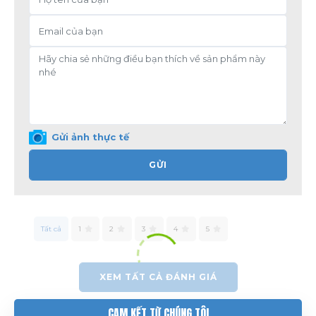
Gửi ảnh thực tế
GỬI
Tất cả
1
2
3
4
5
XEM TẤT CẢ ĐÁNH GIÁ
CAM KẾT TỪ CHÚNG TÔI