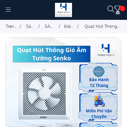
0
Trang
/
Sản
/
SẢN
/
Điện
/
Quạt Hút Thông
chủ
phẩm
PHẨM
Gia
Gió Âm Tường
Dụng
SENKO H100 H150
H200 H250 – Hàng
Chính Hãng – Bảo
Hành 12 Tháng