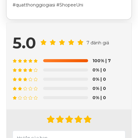
#quatthonggiogiasi #ShopeeUni
5.0
7 đánh giá
100%
| 7
0%
| 0
0%
| 0
0%
| 0
0%
| 0