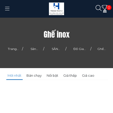
0
Ghế inox
/
/
/
/
Trang
Sản
SẢN
Đồ Gia
Ghế
chủ
phẩm
PHẨM
Dụng
inox
Mới nhất
Bán chạy
Nổi bật
Giá thấp
Giá cao