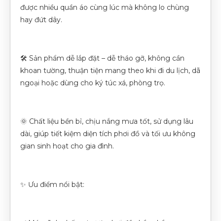
được nhiều quần áo cùng lúc mà không lo chùng
hay đứt dây.
🛠️ Sản phẩm dễ lắp đặt – dễ tháo gỡ, không cần
khoan tường, thuận tiện mang theo khi đi du lịch, dã
ngoại hoặc dùng cho ký túc xá, phòng trọ.
🌞 Chất liệu bền bỉ, chịu nắng mưa tốt, sử dụng lâu
dài, giúp tiết kiệm diện tích phơi đồ và tối ưu không
gian sinh hoạt cho gia đình.
✨ Ưu điểm nổi bật: