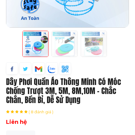
Bền Bỉ, Dễ
Sử Dụng
Dây Phơi Quần Áo Thông Minh Có Móc
Chống Trượt 3M, 5M, 8M,10M – Chắc
Chắn, Bền Bỉ, Dễ Sử Dụng
( 8 đánh giá )
Liên hệ