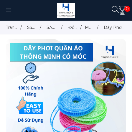
0
Trang
/
Sản
/
SẢN
/
Đồ
/
Móc
/
Dây Phơi
chủ
phẩm
PHẨM
Gia
treo,
Quần Áo
Dụng
kệ
Thông
để
Minh Có
đồ
Móc
Chống
Trượt 3M,
5M,
8M,10M –
Chắc Chắn,