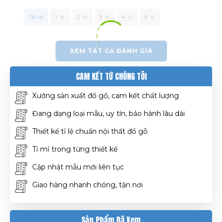
Tất cả
1
2
3
4
5
XEM TẤT CẢ ĐÁNH GIÁ
CAM KẾT TỪ CHÚNG TÔI
Xưởng sản xuất đồ gồ, cam kết chất lượng
Đang dạng loại mẫu, uy tín, bảo hành lâu dài
Thiết kế tỉ lệ chuẩn nội thất đồ gỗ
Tỉ mỉ trong từng thiết kế
Cập nhật mẫu mới liên tục
Giao hàng nhanh chóng, tận nơi
Sản Phẩm Đã Xem