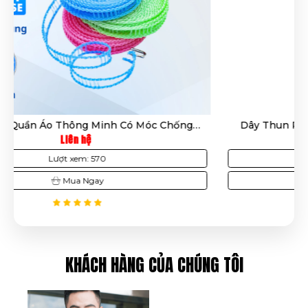
Dây Thun Ràng Hàng 2.1M Móc Sắt 2 Đầu – Dây
Chằng Đồ Co Giãn Màu Xanh Chắc Chắn, Tiện Dụng,
Liên hệ
Bền Bỉ
Lượt xem: 253
Mua Ngay
KHÁCH HÀNG CỦA CHÚNG TÔI