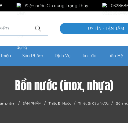
8
Điện nước Gia dụng Trọng Thủy
032868
UY TÍN - TẬN TÂM
 Thiệu
Sản Phẩm
Dịch Vụ
Tin Tức
Liên Hệ
Bồn nước (inox, nhựa)
/
/
/
/
Sản phẩm
SẢN PHẨM
Thiết Bị Nước
Thiết Bị Cấp Nước
Bồn nư